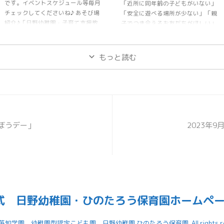
です。イベントスケジュール等毎月
「近所に同年齢の子どもがいない」
チェックしてくださいね♪ あそび場
「安全に遊べる場所が少ない」「親
紹介♪「日野幼稚園・子育て支援教
子でつき合えるお友だちがほしい」
室」の情報はこちらをみてね♪
‥‥。本園では子育てファミリーを
少しでも応援できればと、まだ幼稚
園や保育園に入園前の未就園のお友
もっと読む
達と保護者の方を対象に子育て支援
活動を行っています。ぜひ遊びに来
てくださいね♪ 【活動場所】幼稚園
園内 【対象者】未就園のお子さん
と保護者の方 【持ち物】水筒・着
替え 【予約】なし【参加費】無料
【駐車場】第2駐車場をご利用くだ
遊ぼうデー」
2023年
さい。空いていない場合は幼稚園横
の第一駐車場もＯＫ！【問い合わせ
先】0956-28-1478 ...
式 日野幼稚園・ひのたろう保育園ホームペー
6 英知学園 幼稚園型認定こども園 日野幼稚園 ひのたろう保育園. All rights res