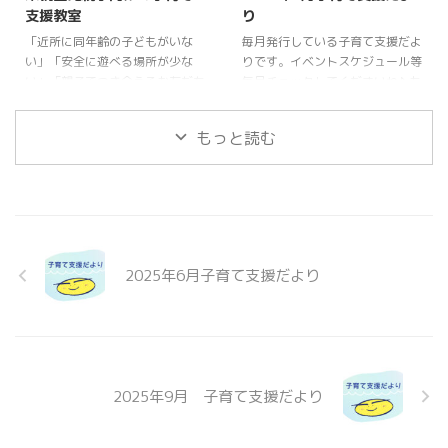
支援教室
り
「近所に同年齢の子どもがいな
毎月発行している子育て支援だよ
い」「安全に遊べる場所が少な
りです。イベントスケジュール等
い」「親子でつき合えるお友だち
毎月チェックしてくださいね♪ あ
がほしい」‥‥。本園では子育て
そび場紹介♪「日野幼稚園・子育
ファミリーを少しでも応援できれ
て支援教室」の情報はこちらをみ
もっと読む
ばと、まだ幼稚園や保育園に入園
てね♪
前の未就園のお友達と保護者の方
を対象に子育て支援活動を行って
います。ぜひ遊びに来てください
ね♪ 【活動場所】幼稚園園内
【対象者】未就園のお子さんと保
護者の方 【持ち物】水筒・着替
2025年6月子育て支援だより
え 【予約】なし【参加費】無料
【駐車場】第2駐車場をご利用く
ださい。空いていない場合は幼稚
園横の第一駐車場もＯＫ！【問い
合わせ先】0956-28-1478 ...
2025年9月 子育て支援だより